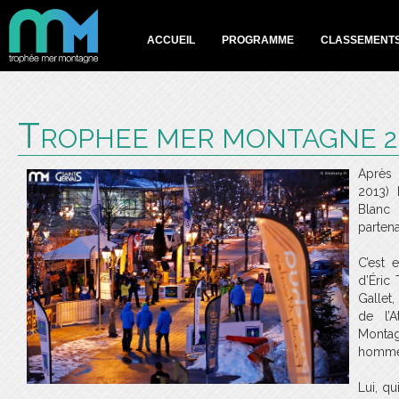
ACCUEIL
PROGRAMME
CLASSEMENT
T
ROPHEE MER MONTAGNE 2
Après 
2013)
Blanc 
partena
C’est 
d’Éric
Gallet
de l’A
Montag
hommes
Lui, qu