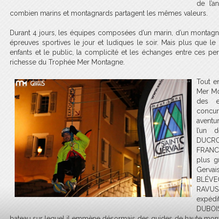
de l’a
combien marins et montagnards partagent les mêmes valeurs.
Durant 4 jours, les équipes composées d’un marin, d’un montagnar
épreuves sportives le jour et ludiques le soir. Mais plus que le r
enfants et le public, la complicité et les échanges entre ces pe
richesse du Trophée Mer Montagne.
Tout e
Mer Mo
des e
concu
aventu
l’un 
DUCRO
FRANC
plus g
Gerva
BLÉVE
RAVUS
expéd
DUBOIS
bateau sur lequel il emmène désormais des guides de haute monta