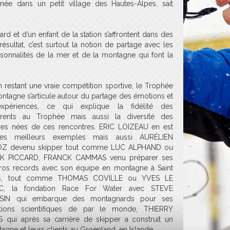
nnée dans un petit village des Hautes-Alpes, sait
d et d’un enfant de la station s’affrontent dans des
ésultat, c’est surtout la notion de partage avec les
rsonnalités de la mer et de la montagne qui font la
n restant une vraie compétition sportive, le Trophée
ntagne s’articule autour du partage des émotions et
xpériences, ce qui explique la fidélité des
rrents au Trophée mais aussi la diversité des
res nées de ces rencontres. ERIC LOIZEAU en est
des meilleurs exemples mais aussi AURÉLIEN
Z devenu skipper tout comme LUC ALPHAND ou
K PICCARD, FRANCK CAMMAS venu préparer ses
ros records avec son équipe en montagne à Saint
is, tout comme THOMAS COVILLE ou YVES LE
C, la fondation Race For Water avec STEVE
SIN qui embarque des montagnards pour ses
itions scientifiques de par le monde, THIERRY
 qui après sa carrière de skipper a construit un
gne et leurs clients au Groenland, en Islande…