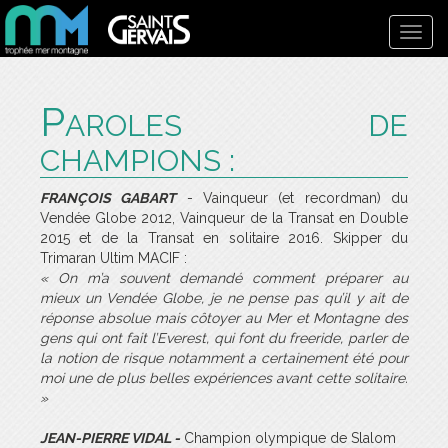
Toggl
navig
P
AROLES DE
CHAMPIONS :
FRANÇOIS GABART
- Vainqueur (et recordman) du
Vendée Globe 2012, Vainqueur de la Transat en Double
2015 et de la Transat en solitaire 2016. Skipper du
Trimaran Ultim MACIF :
« On m’a souvent demandé comment préparer au
mieux un Vendée Globe, je ne pense pas qu’il y ait de
réponse absolue mais côtoyer au Mer et Montagne des
gens qui ont fait l’Everest, qui font du freeride, parler de
la notion de risque notamment a certainement été pour
moi une de plus belles expériences avant cette solitaire.
»
JEAN-PIERRE VIDAL -
Champion olympique de Slalom