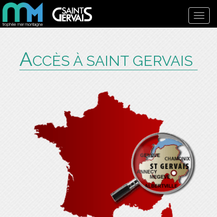
Toggl
navig
A
CCÈS À SAINT GERVAIS