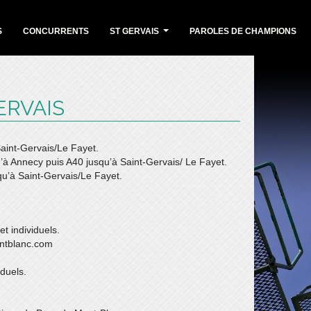
S
CONCURRENTS
ST GERVAIS
PAROLES DE CHAMPIONS
...
ERVAIS
aint-Gervais/Le Fayet.
u’à Annecy puis A40 jusqu’à Saint-Gervais/ Le Fayet.
u’à Saint-Gervais/Le Fayet.
et individuels.
ontblanc.com
iduels.