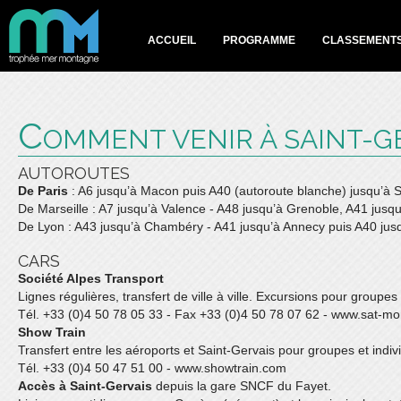
ACCUEIL
PROGRAMME
CLASSEMENT
C
OMMENT VENIR À SAINT-G
AUTOROUTES
De Paris
: A6 jusqu’à Macon puis A40 (autoroute blanche) jusqu’à S
De Marseille : A7 jusqu’à Valence - A48 jusqu’à Grenoble, A41 jusq
De Lyon : A43 jusqu’à Chambéry - A41 jusqu’à Annecy puis A40 jusq
CARS
Société Alpes Transport
Lignes régulières, transfert de ville à ville. Excursions pour groupes 
Tél. +33 (0)4 50 78 05 33 - Fax +33 (0)4 50 78 07 62 - www.sat-m
Show Train
Transfert entre les aéroports et Saint-Gervais pour groupes et indiv
Tél. +33 (0)4 50 47 51 00 - www.showtrain.com
Accès à Saint-Gervais
depuis la gare SNCF du Fayet.