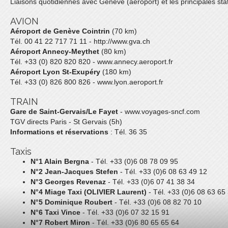
Liaisons quotidiennes avec Genève (aéroport) et les principales st
AVION
Aéroport de Genève Cointrin
(70 km)
Tél. 00 41 22 717 71 11 - http://www.gva.ch
Aéroport Annecy-Meythet
(80 km)
Tél. +33 (0) 820 820 820 - www.annecy.aeroport.fr
Aéroport Lyon St-Exupéry
(180 km)
Tél. +33 (0) 826 800 826 - www.lyon.aeroport.fr
TRAIN
Gare de Saint-Gervais/Le Fayet
- www.voyages-sncf.com
TGV directs Paris - St Gervais (5h)
Informations et réservations
: Tél. 36 35
Taxis
N°1 Alain Bergna
- Tél. +33 (0)6 08 78 09 95
N°2 Jean-Jacques Stefen
- Tél. +33 (0)6 08 63 49 12
N°3 Georges Revenaz
- Tél. +33 (0)6 07 41 38 34
N°4 Miage Taxi (OLIVIER Laurent)
- Tél. +33 (0)6 08 63 65
N°5 Dominique Roubert
- Tél. +33 (0)6 08 82 70 10
N°6 Taxi Vince
- Tél. +33 (0)6 07 32 15 91
N°7 Robert Miron
- Tél. +33 (0)6 80 65 65 64